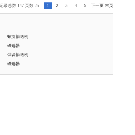
记录总数 147 页数 25
1
2
3
4
5
下一页
末页
螺旋输送机
磁选器
弹簧输送机
磁选器